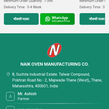
Minimum Order Quantity : 1 Unit
Minimum Order Quan
Delivery Time : 3-4 Week
Delivery Time : 3-
WhatsApp
चौकशी पाठवा
चौकशी पाठवा
Get Latest Price
NAIK OVEN MANUFACTURING CO.
8, Suchita Industrial Estate. Talwar Compound,
Pokhran Road No.- 2, Majiwada-Thane (West),, Thane,
Maharashtra, 400601, India
Mr. Ashish
Partner