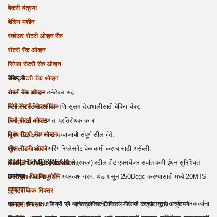
बेकरी यंत्रणा
बेकिंग मशीन
स्क्वेअर रोटरी ओव्हन रॅक
रोटरी रॅक ओव्हन
सिंगल रोटरी रॅक ओव्हन
डबल रोटरी रॅक ओव्हन
वैशिष्ट्ये
डबल रॅक ओव्हन
रोटरी रॅक ओव्हन टर्नटेबल सह
मिनी रोटरी ओव्हन रॅक
स्टेनलेस स्टील शरीर आणि सुलभ देखभालीसाठी बेकिंग चेंबर.
मिनी रोटरी ओव्हन
एक तुकडा दार उष्णता प्रतिरोधक काच
सूक्ष्म रोटरी रॅक ओव्हन
विशेष डिझाइन गॅस्केट दरवाजाची संपूर्ण सील देते.
सूक्ष्म रोटरी ओव्हन
शीर्ष लोड चाहता बेअरिंग रिप्लेसमेंट वेळ कमी करण्यासाठी असेंब्ली.
XMLHTMLBREAK
स्पायरल Dough Kneader
मोठा (3 वेळा मोठे पृष्ठभागाचे क्षेत्रफळ) स्टील हीट एक्सचेंजर सर्वात कमी इंधन सुनिश्चित
आमच्या
Dough पिठाच्या मशीन
करते वापर आणि पूर्णपणे अप्रत्यक्ष गरम. थंड पासून 250Degc करण्यासाठी मध्ये 20MTS
गुणवत्ता
.
प्लॅनेटरी केक मिक्सर
ग्राहक समाधान आमच्या प्राधान्य असल्याने, आम्ही आहे की लक्षात गुणवत्ता जे वापरकर्त्यांना
कमाल. ताप. 350 डिग्री सी. इलेक्ट्रॉनिक डिजिटल डिस्प्ले कंट्रोलरद्वारे अचूकपणे
प्लॅनेटरी मिक्सर