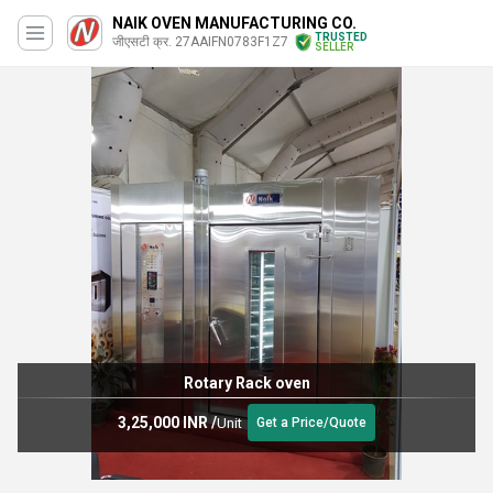
NAIK OVEN MANUFACTURING CO.
TRUSTED
जीएसटी क्र. 27AAIFN0783F1Z7
SELLER
Rotary Rack oven
3,25,000 INR
/
Unit
Get a Price/Quote