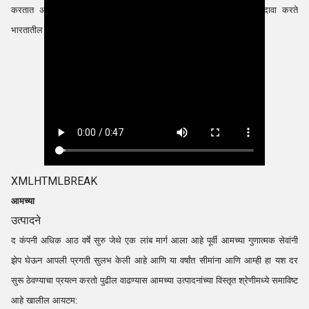
करतात असंख्य समाधानी ग्राहकांच्या गरजा. कंपनी अभिमानाने असल्याचा दावा करते
भारतातील सर्वोत्तम ओव्हन उत्पादक युनिट्सपैकी एक.
XMLHTMLBREAK
आमच्या
उत्पादने
द कंपनी अधिक आठ वर्षे सुरु जेथे एक लांब मार्ग आला आहे पूर्वी आमच्या गुणात्मक सेवांनी
झेप घेऊन आपली प्रगती सुलभ केली आहे आणि या वर्षांत सीमांना आणि आम्ही हा यश दर
सुरू ठेवण्याचा प्रयत्न करतो पुढील वाढण्यास आमच्या उत्पादनांच्या विस्तृत श्रेणीमध्ये समाविष्ट
आहे खालील आयटम: