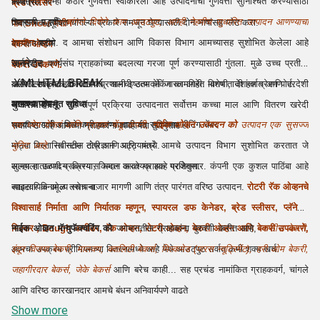
सामग्री. आम्ही कठोर गुणवत्ता स्वीकारली आहे उत्पादनाची गुणवत्ता सुनिश्चित करण्यासाठी
नियंत्रित.
ब्रेड स्लिसर
तपासणी पद्धती.
चांगले दिशेने काम आउटपुट, आम्ही नेहमीच सुधारित उत्पादन आणण्याचा
चित्रात्मक सूचित चांगल्या प्रकारे समजून घेण्यासाठी दोन भाषांसह प्लेट करा.
पाव Slicer मशीन
प्रयत्न
करतो. द आमचा संशोधन आणि विकास विभाग आमच्यासह सुशोभित केलेला आहे
कार्यक्षम स्टीम
बेकरी ओव्हन
जनरेटर
सर्जनशील कार्यसंघ ग्राहकांच्या बदलत्या गरजा पूर्ण करण्यासाठी गुंतला. मुळे उच्च प्रतीची
बेकरी उपकरणे.
.XMLHTMLBREAK
यासाठी उत्कृष्ट हवा वितरण प्रणाली इष्टतम बेकिंग कामगिरी. विशेष ताजी हवा प्रेरण पोर्ट.
आणि स्पर्धात्मक किंमतींपर्यंत, आमची उत्पादने जास्त आहेत मागणी, देशांतर्गत आणि परदेशी
मुख्य बाहेर
आमच्या पायाभूत सुविधा
बाजारात दोन्ही. च्या संपूर्ण प्रक्रिया उत्पादनात सर्वोत्तम कच्चा माल आणि वितरण खरेदी
घटक साग वीज बिले कमी करण्यासाठी बंद सुविधेसह हीटिंग चेंबर
एक ध्येय देणारं आणि ग्राहक चेंडू कंपनी,
नाईक ओव्हन उत्पादन को
उत्पादन एक सुसज्ज
समाविष्ट आहे आमच्या ग्राहकांना व्यवहार्यता त्यानुसार
मोठ्या विस्तारित स्टील टोपी आणि पट्ट्यामध्ये.
युनिट आहे.
नवीनतम तंत्रज्ञान आणि यंत्रे आमचे उत्पादन विभाग सुशोभित करतात जे
सुलभ हाताळणी प्रक्रिया, किमान आवश्यक आहे प्रशिक्षण.
आम्हाला उत्पादन करण्यास मदत करते ग्राहक गरजेनुसार. कंपनी एक कुशल पाठिंबा आहे
साइटवर विनामूल्य स्थापना.
व्यावसायिक ओळ तसेच बाजार मागणी आणि तंत्र पारंगत वरिष्ठ उत्पादन.
रोटरी रॅक ओव्हनचे
विश्वासार्ह निर्माता आणि निर्यातक म्हणून, स्पायरल डफ केनेडर,
ब्रेड स्लीसर
, प्लॅनेटरी
मिक्सर
नाईक ओव्हन मॅन्युफॅक्चरिंग को
,
Dough
कणीडर,
रॅक ओव्हन,
जगभरातील ग्राहकांना पुरवणी करीत आहे,
रोटरी ओव्हन,
बेकरी ओव्हन
आणि बेकरी
नाफीस बेकरी,
उपकरणे,
आमचा उपक्रम प्रीमियमच्या वितरणामध्ये आहे येथे आउटपुट सर्वात कमी शक्य खर्च.
इंदूर विजया बेकरी, मालवण, क्वालिटी बेकर्स, मिल्कमेड (पारस न्यूट्रिमेंट), हरी ओम बेकरी,
जहागीरदार बेकर्स, जेके बेकर्स
आणि बरेच काही... सह प्रचंड नामांकित ग्राहकवर्ग, चांगले
आणि वरिष्ठ कारखानदार आमचे बंधन अनिवार्यपणे वाढते
Show more