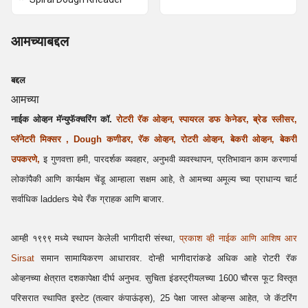
आमच्याबद्दल
बद्दल
आमच्या
नाईक ओव्हन मॅन्युफॅक्चरिंग कॉ.
रोटरी रॅक ओव्हन, स्पायरल डफ केनेडर,
ब्रेड स्लीसर
,
प्लॅनेटरी मिक्सर
,
Dough
कणीडर,
रॅक ओव्हन,
रोटरी ओव्हन, बेकरी ओव्हन,
बेकरी
उपकरणे,
इ गुणवत्ता हमी, पारदर्शक व्यवहार, अनुभवी व्यवस्थापन, प्रतिभावान काम करणार्या
लोकांपैकी आणि कार्यक्षम चेंडू आम्हाला सक्षम आहे, ते आमच्या अमूल्य च्या प्राधान्य चार्ट
सर्वाधिक ladders येथे रँक ग्राहक आणि बाजार.
आम्ही १९९९ मध्ये स्थापन केलेली भागीदारी संस्था,
प्रकाश व्ही नाईक आणि आशिष आर
Sirsat
समान सामायिकरण आधारावर. दोन्ही भागीदारांकडे अधिक आहे रोटरी रॅक
ओव्हनच्या क्षेत्रात दशकापेक्षा दीर्घ अनुभव. सुचिता इंडस्ट्रीयलच्या 1600 चौरस फूट विस्तृत
परिसरात स्थापित इस्टेट (तल्वार कंपाऊंड्स), 25 पेक्षा जास्त ओव्हन्स आहेत, जे कॅटरिंग